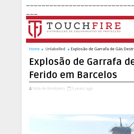
___________________________
___
Home
Unlabelled
Explosão de Garrafa de Gás Destr
Explosão de Garrafa d
Ferido em Barcelos
Vida de Bombeiro
5 years ago