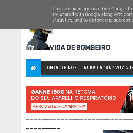
Aug 8, 2026
This site uses cookies from Google to d
are shared with Google along with perf
statistics, and to detect and address 
CONTACTE-NOS
RUBRICA "DAR VOZ AO
___________________________
_________