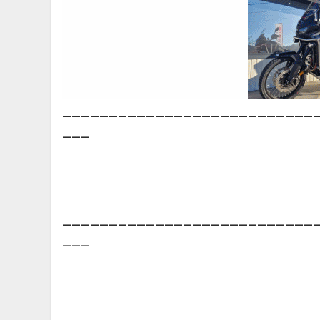
___________________________
___
___________________________
___