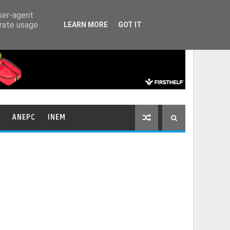
HOME
CONTACTOS
user-agent
erate usage
LEARN MORE
GOT IT
ANEPC
INEM