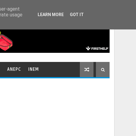
HOME
CONTACTOS
user-agent
erate usage
LEARN MORE
GOT IT
ANEPC
INEM