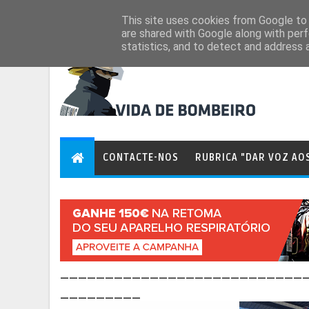
Aug 7, 2026
This site uses cookies from Google to d
are shared with Google along with perf
statistics, and to detect and address 
CONTACTE-NOS
RUBRICA "DAR VOZ AO
___________________________
_________