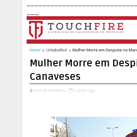
___________________________
___
Home
Unlabelled
Mulher Morre em Despiste no Mar
Mulher Morre em Despi
Canaveses
Vida de Bombeiro
5 years ago