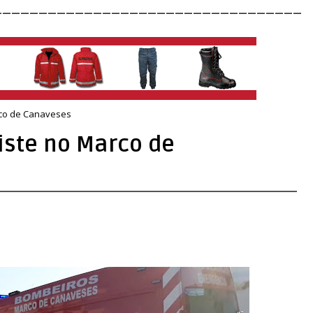
__________________________________
co de Canaveses
ste no Marco de