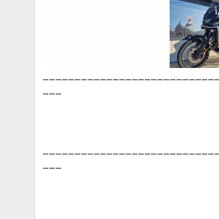
___________________________
___
___________________________
___