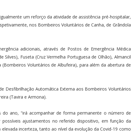
gualmente um reforço da atividade de assistência pré-hospitalar,
espetivamente, nos Bombeiros Voluntários de Canha, de Grândola
mergência adicionais, através de Postos de Emergência Médica
e Silves), Fuseta (Cruz Vermelha Portuguesa de Olhão), Almancil
 (Bombeiros Voluntários de Albufeira), para além da abertura de
s de Desfibrilhação Automática Externa aos Bombeiros Voluntários
reira (Tavira e Armona).
s do ano, "irá acompanhar de forma permanente o número de
r possíveis ajustamentos no referido dispositivo, em função da
 elevada incerteza, tanto ao nível da evolução da Covid-19 como