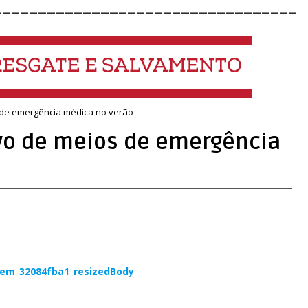
__________________________________
s de emergência médica no verão
ivo de meios de emergência