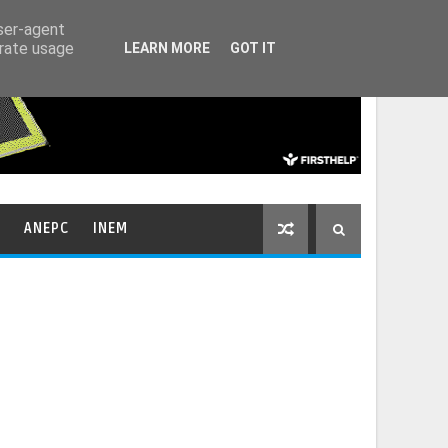
HOME
CONTACTOS
user-agent
erate usage
LEARN MORE
GOT IT
ANEPC
INEM