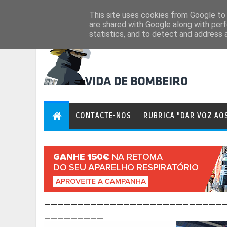
Aug 6, 2026
This site uses cookies from Google to d
are shared with Google along with perf
statistics, and to detect and address 
CONTACTE-NOS
RUBRICA "DAR VOZ AO
___________________________
_________