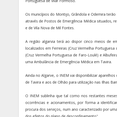
Portuguesa de Vilar Formoso.
Os municípios do Montijo, Grândola e Odemira terão i
através de Postos de Emergência Médica situados, r
e de Vila Nova de Mil Fontes.
A região algarvia terá ao dispor cinco meios de e
localizados em Ferreiras (Cruz Vermelha Portuguesa d
(Cruz Vermelha Portuguesa de Faro-Loulé) e Albufeira
uma Ambulância de Emergência Médica em Tavira.
Ainda no Algarve, o INEM vai disponibilizar aparelho
de Tavira e aos de Olhão para utilização nas Ilhas Bar
O INEM sublinha que tal como nos restantes mese
ocorrências e acionamentos, por forma a identifica
procura dos serviços, num ano caracterizado por uma
dos efeitos do plano de desconfinamento".