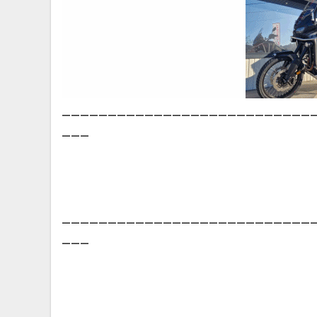
___________________________
___
___________________________
___