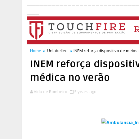
___________________________
___
Home
Unlabelled
INEM reforça dispositivo de meio
INEM reforça disposit
médica no verão
Vida de Bombeiro
5 years ago