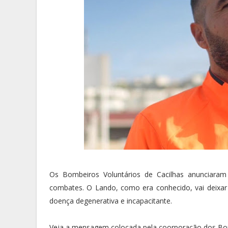
Os Bombeiros Voluntários de Cacilhas anunciar
combates. O Lando, como era conhecido, vai deixar 
doença degenerativa e incapacitante.
Veja a mensagem colocada pela coorporação dos Bombe