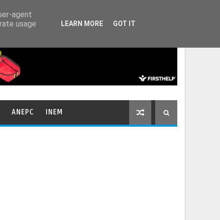
HOME
CONTACTOS
user-agent
erate usage
LEARN MORE
GOT IT
ANEPC
INEM