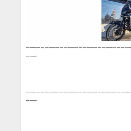
___________________________
___
___________________________
___