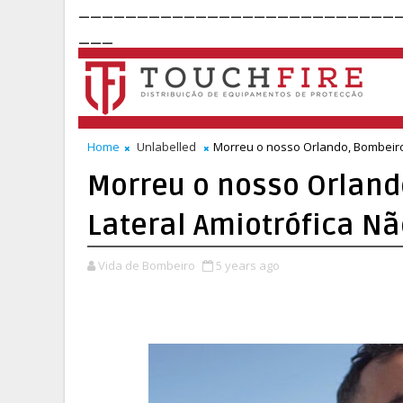
___________________________
___
Home
Unlabelled
Morreu o nosso Orlando, Bombeiro 
Morreu o nosso Orland
Lateral Amiotrófica Nã
Vida de Bombeiro
5 years ago