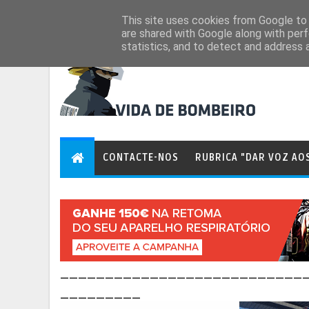
Aug 6, 2026
This site uses cookies from Google to d
are shared with Google along with perf
statistics, and to detect and address 
CONTACTE-NOS
RUBRICA "DAR VOZ AO
___________________________
_________