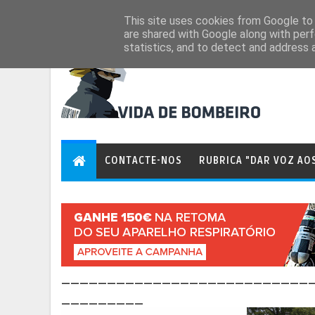
Aug 8, 2026
This site uses cookies from Google to d
are shared with Google along with perf
statistics, and to detect and address 
CONTACTE-NOS
RUBRICA "DAR VOZ AO
___________________________
_________