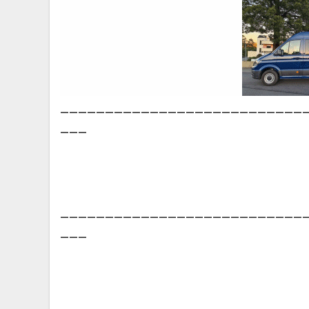
___________________________
___
___________________________
___