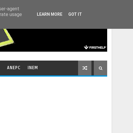
HOME
CONTACTOS
user-agent
erate usage
LEARN MORE
GOT IT
ANEPC
INEM