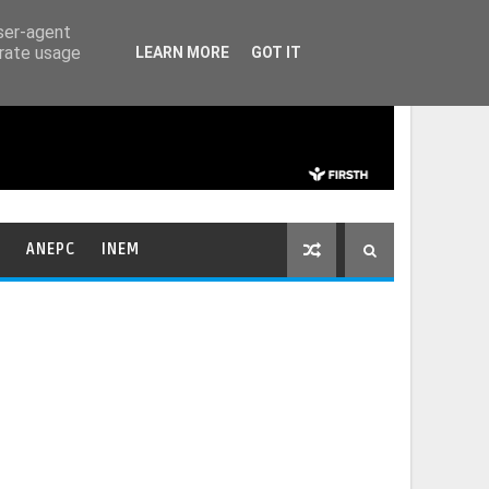
HOME
CONTACTOS
user-agent
erate usage
LEARN MORE
GOT IT
ANEPC
INEM