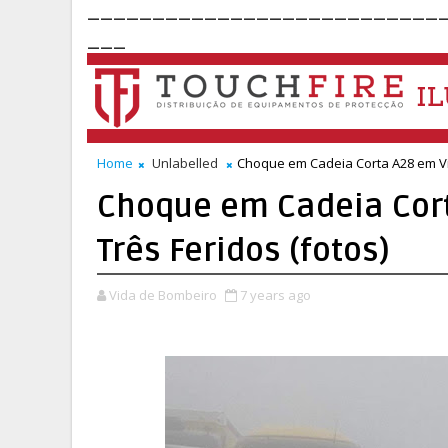
___________________________
___
Home
Unlabelled
Choque em Cadeia Corta A28 em Via
Choque em Cadeia Cort
Três Feridos (fotos)
Vida de Bombeiro
7 years ago