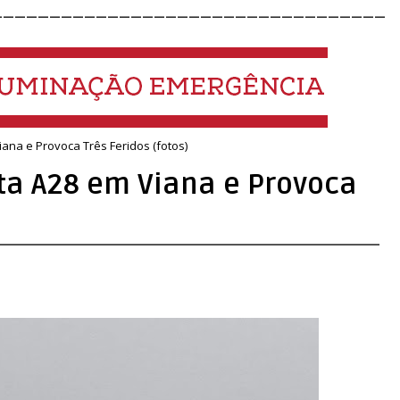
__________________________________
na e Provoca Três Feridos (fotos)
a A28 em Viana e Provoca