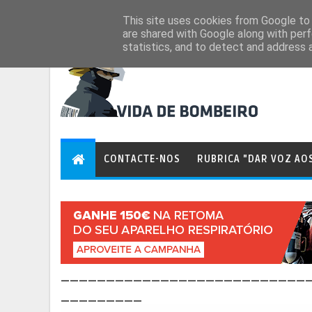
Aug 9, 2026
This site uses cookies from Google to d
are shared with Google along with perf
statistics, and to detect and address 
CONTACTE-NOS
RUBRICA "DAR VOZ AO
___________________________
_________