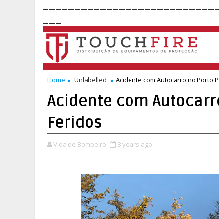
___________________________
___
Home
Unlabelled
Acidente com Autocarro no Porto P
Acidente com Autocarr
Feridos
Vida de Bombeiro
8 years ago