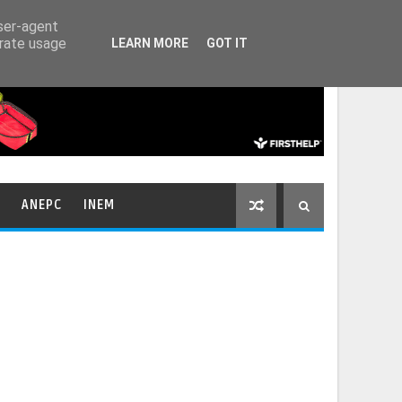
HOME
CONTACTOS
user-agent
erate usage
LEARN MORE
GOT IT
ANEPC
INEM