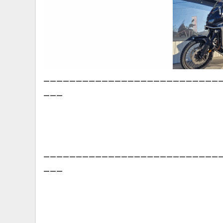
___________________________
___
___________________________
___