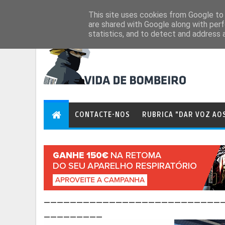
Aug 8, 2026
This site uses cookies from Google to d
are shared with Google along with perf
statistics, and to detect and address 
CONTACTE-NOS
RUBRICA "DAR VOZ AO
___________________________
_________