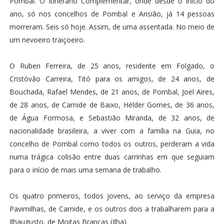
Pombal. O Itinerário Complementar, onde desde o início do
ano, só nos concelhos de Pombal e Ansião, já 14 pessoas
morreram. Seis só hoje. Assim, de uma assentada. No meio de
um nevoeiro traiçoeiro.
O Ruben Ferreira, de 25 anos, residente em Folgado, o
Cristóvão Carreira, Titó para os amigos, de 24 anos, de
Bouchada, Rafael Mendes, de 21 anos, de Pombal, Joel Aires,
de 28 anos, de Carnide de Baixo, Hélder Gomes, de 36 anos,
de Água Formosa, e Sebastião Miranda, de 32 anos, de
nacionalidade brasileira, a viver com a família na Guia, no
concelho de Pombal como todos os outros, perderam a vida
numa trágica colisão entre duas carrinhas em que seguiam
para o início de mais uma semana de trabalho.
Os quatro primeiros, todos jovens, ao serviço da empresa
Pavimilhas, de Carnide, e os outros dois a trabalharem para a
Ilhaugusto, de Moitas Brancas (Ilha).