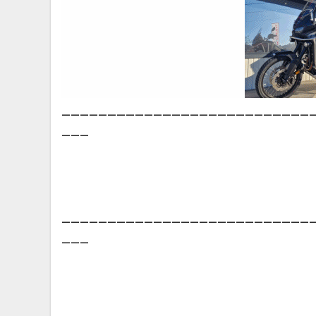
___________________________
___
___________________________
___