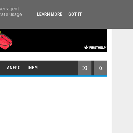
HOME
CONTACTOS
user-agent
erate usage
LEARN MORE
GOT IT
ANEPC
INEM