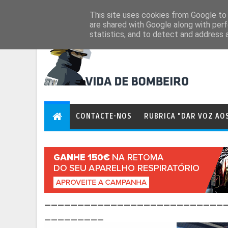
Aug 6, 2026
This site uses cookies from Google to d
are shared with Google along with perf
statistics, and to detect and address 
CONTACTE-NOS
RUBRICA "DAR VOZ AO
___________________________
_________