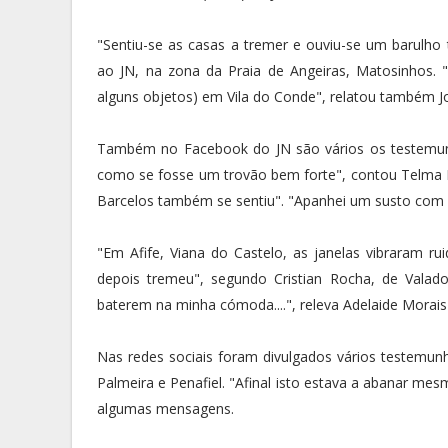
"Sentiu-se as casas a tremer e ouviu-se um barul
ao JN, na zona da Praia de Angeiras, Matosinhos.
alguns objetos) em Vila do Conde", relatou também J
Também no Facebook do JN são vários os testemun
como se fosse um trovão bem forte", contou Telma Du
Barcelos também se sentiu". "Apanhei um susto com as
"Em Afife, Viana do Castelo, as janelas vibraram ru
depois tremeu", segundo Cristian Rocha, de Valad
baterem na minha cómoda....", releva Adelaide Morais 
Nas redes sociais foram divulgados vários testemun
Palmeira e Penafiel. "Afinal isto estava a abanar me
algumas mensagens.