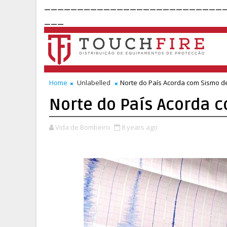
___________________________
___
Home
Unlabelled
Norte do País Acorda com Sismo de
Norte do País Acorda 
Vida de Bombeiro
8 years ago