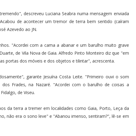
ho tremendo", descreveu Luciana Seabra numa mensagem enviada
 "Acabou de acontecer um tremor de terra bem sentido (caíram
osé Azevedo ao JN.
hos. "Acordei com a cama a abanar e um barulho muito grave
arte, de Vila Nova de Gaia. Alfredo Pinto Monteiro diz que "em
 portas dos móveis e dos objetos e tilintar", acrescenta.
idosamente", garante Jesuína Costa Leite. "Primeiro ouvi o som
o dos Frades, na Nazaré. "Acordei com o barulho de coisas a
Fidalgo, de Viseu.
hos da terra a tremer em localidades como Gaia, Porto, Leça da
smo, não era o sono leve" e "Abanou imenso, sentiram?", lê-se em