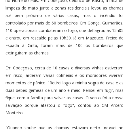
no Norte do País. Em Codeçoso, Celorico de Basto, a falta de
limpeza do mato junto a zonas residenciais levou as chamas
até bem próximo de várias casas, mas o incêndio foi
controlado por mais de 60 bombeiros. Em Gonça, Guimarães,
110 operacionais combateram o fogo, que deflagrou às 15h05
e entrou em rescaldo pelas 19h30. Já em Mazouco, Freixo de
Espada à Cinta, foram mais de 100 os bombeiros que
extinguiram as chamas.
Em Codeçoso, cerca de 10 casas e diversas vinhas estiveram
em risco, arderam várias colmeias e os moradores viveram
momentos de pânico. "Retirei logo a minha sogra de casa e as
duas bebés gémeas de um ano e meio. Pensei em fugir, mas
fiquei com a família para salvar as casas. O vento foi a nossa
salvação porque afastou o fogo", contou ao CM Antero
Monteiro.
"Quando soube que as chamas estavam perto, peguei no