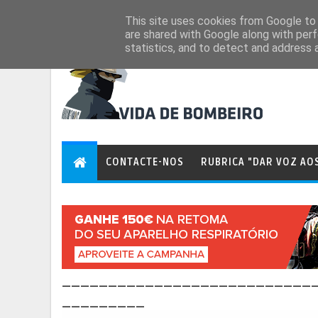
Aug 7, 2026
This site uses cookies from Google to d
are shared with Google along with perf
statistics, and to detect and address 
CONTACTE-NOS
RUBRICA "DAR VOZ AO
___________________________
_________