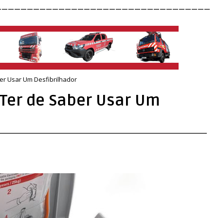
__________________________________
r Usar Um Desfibrilhador
Ter de Saber Usar Um