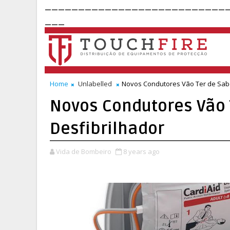
___________________________
___
Home
Unlabelled
Novos Condutores Vão Ter de Sabe
Novos Condutores Vão 
Desfibrilhador
Vida de Bombeiro
8 years ago