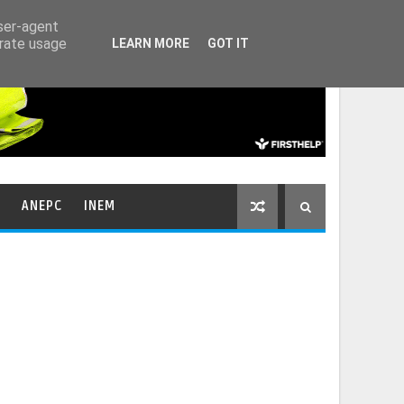
HOME
CONTACTOS
user-agent
erate usage
LEARN MORE
GOT IT
ANEPC
INEM