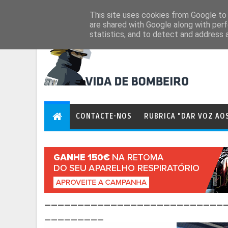
Aug 6, 2026
This site uses cookies from Google to d
are shared with Google along with perf
statistics, and to detect and address 
CONTACTE-NOS
RUBRICA "DAR VOZ AO
___________________________
_________