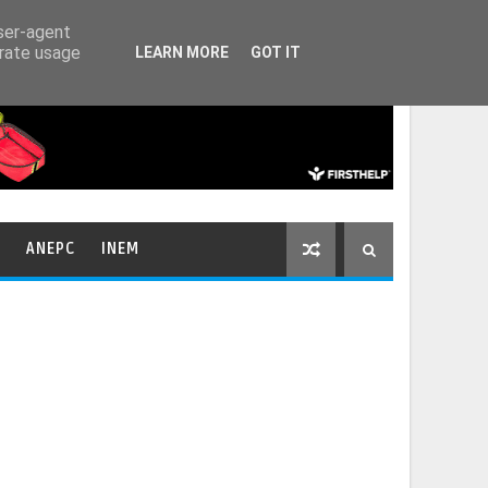
HOME
CONTACTOS
user-agent
erate usage
LEARN MORE
GOT IT
ANEPC
INEM