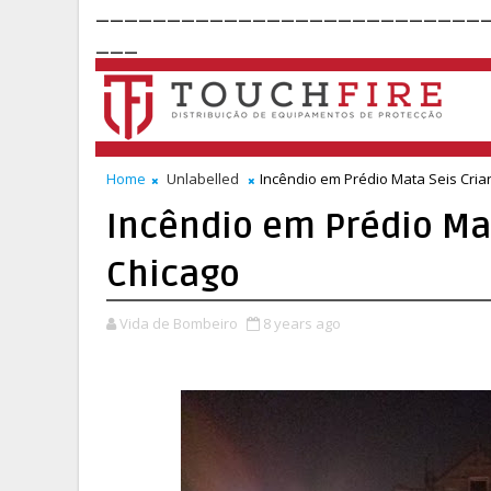
___________________________
___
Home
Unlabelled
Incêndio em Prédio Mata Seis Cri
Incêndio em Prédio Ma
Chicago
Vida de Bombeiro
8 years ago