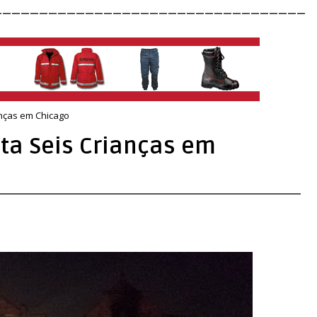
__________________________________
anças em Chicago
ta Seis Crianças em