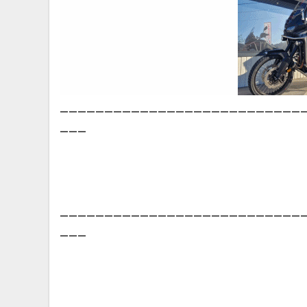
___________________________
___
___________________________
___