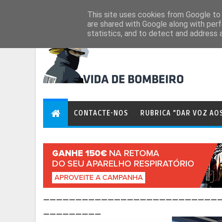
Aug 7, 2026
This site uses cookies from Google to d
are shared with Google along with perf
statistics, and to detect and address 
CONTACTE-NOS
RUBRICA "DAR VOZ AO
___________________________
_________