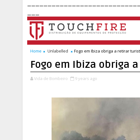
___________________________
___
Home
Unlabelled
Fogo em Ibiza obriga a retirar turis
Fogo em Ibiza obriga a 
Vida de Bombeiro
9 years ago