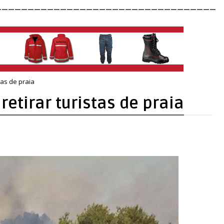
__________________________________
tas de praia
retirar turistas de praia