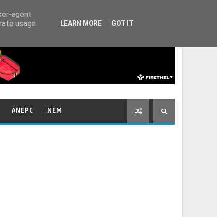
HOME
CONTACTOS
user-agent
erate usage
LEARN MORE
GOT IT
ANEPC
INEM