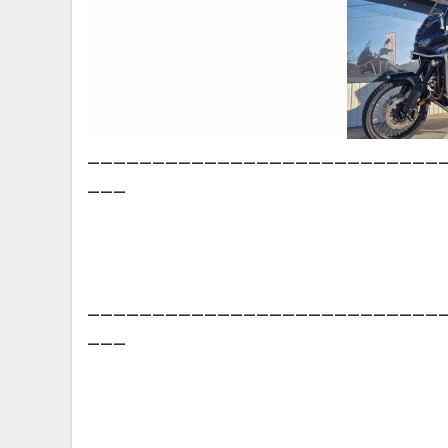
___________________________
___
___________________________
___