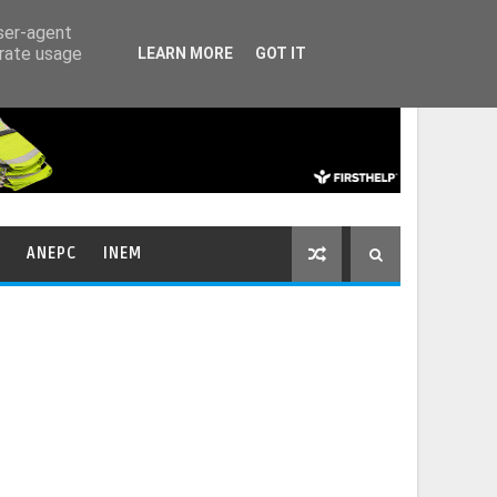
HOME
CONTACTOS
user-agent
erate usage
LEARN MORE
GOT IT
ANEPC
INEM