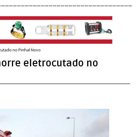
__________________________________
cutado no Pinhal Novo
orre eletrocutado no