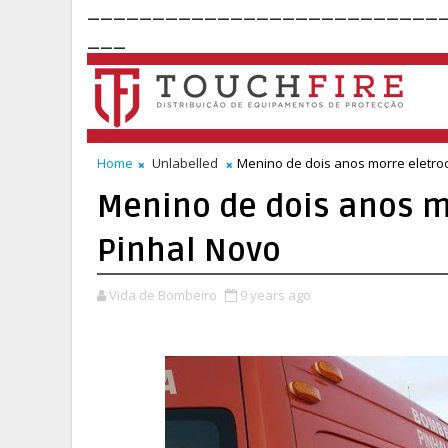
___________________________
___
Home
Unlabelled
Menino de dois anos morre eletro
Menino de dois anos m
Pinhal Novo
Vida de Bombeiro
9 years ago