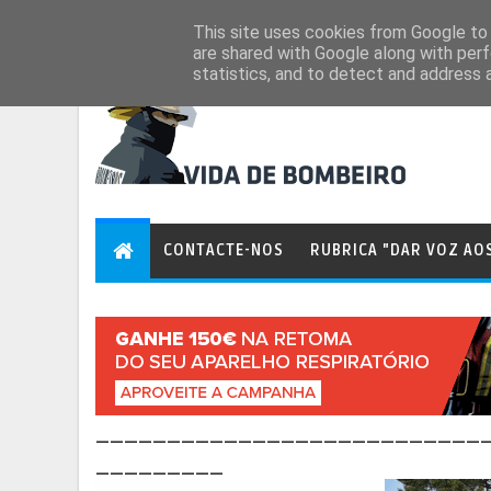
Aug 8, 2026
This site uses cookies from Google to d
are shared with Google along with perf
statistics, and to detect and address 
CONTACTE-NOS
RUBRICA "DAR VOZ AO
___________________________
_________