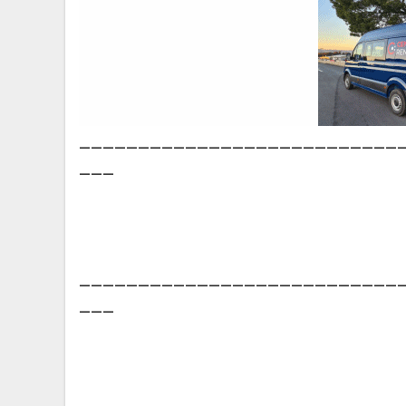
___________________________
___
___________________________
___