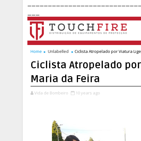
___________________________
___
Home
Unlabelled
Ciclista Atropelado por Viatura Lig
Ciclista Atropelado po
Maria da Feira
Vida de Bombeiro
10 years ago