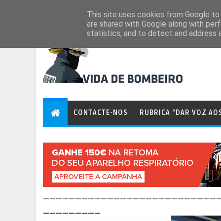
Aug 8, 2026
This site uses cookies from Google to d
are shared with Google along with perf
statistics, and to detect and address 
CONTACTE-NOS
RUBRICA "DAR VOZ AO
___________________________
_________