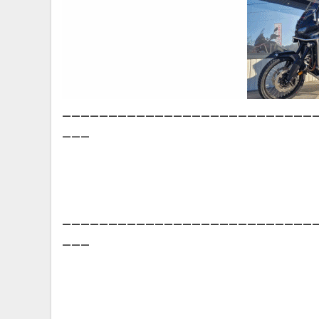
___________________________
___
___________________________
___