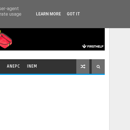
HOME
CONTACTOS
user-agent
erate usage
LEARN MORE
GOT IT
ANEPC
INEM