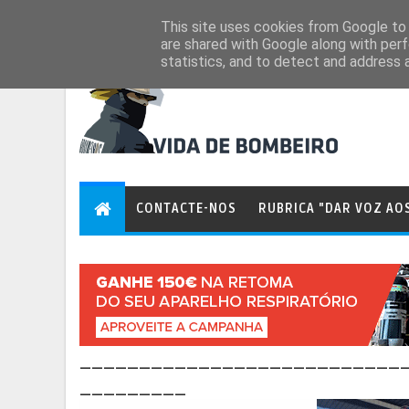
Aug 6, 2026
This site uses cookies from Google to d
are shared with Google along with perf
statistics, and to detect and address 
CONTACTE-NOS
RUBRICA "DAR VOZ AO
___________________________
_________