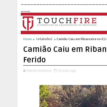
___________________________
___
Home
Unlabelled
Camião Caiu em Ribanceira no IC2 
Camião Caiu em Ribanc
Ferido
Vida de Bombeiro
10 years ago