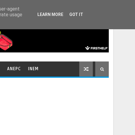
HOME
CONTACTOS
user-agent
erate usage
LEARN MORE
GOT IT
ANEPC
INEM