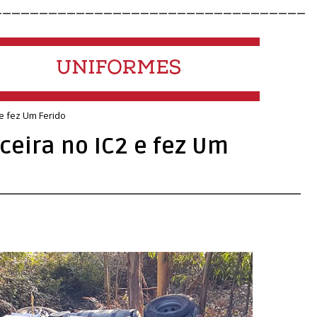
__________________________________
e fez Um Ferido
eira no IC2 e fez Um