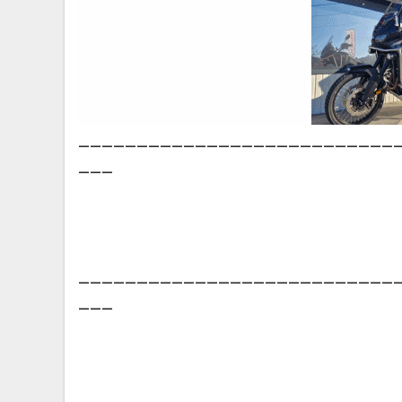
___________________________
___
___________________________
___