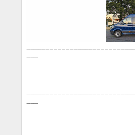
___________________________
___
___________________________
___