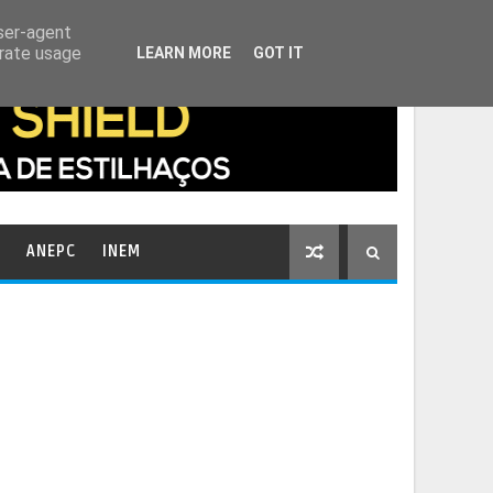
HOME
CONTACTOS
user-agent
erate usage
LEARN MORE
GOT IT
ANEPC
INEM