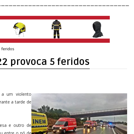
__________________________________
 feridos
22 provoca 5 feridos
 a um violento
rante a tarde de
uesa e outro de
eu entre o nó de