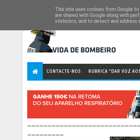
Aug 6, 2026
This site uses cookies from Google to d
are shared with Google along with perf
statistics, and to detect and address 
CONTACTE-NOS
RUBRICA "DAR VOZ AO
___________________________
_________