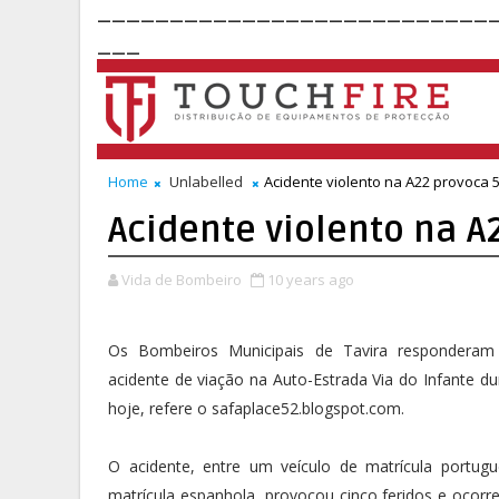
___________________________
___
Home
Unlabelled
Acidente violento na A22 provoca 5
Acidente violento na A
Vida de Bombeiro
10 years ago
Os Bombeiros Municipais de Tavira responderam
acidente de viação na Auto-Estrada Via do Infante du
hoje, refere o safaplace52.blogspot.com.
O acidente, entre um veículo de matrícula portug
matrícula espanhola, provocou cinco feridos e ocorr