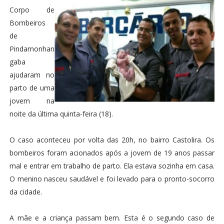
Corpo de
Bombeiros
de
Pindamonhan
gaba
ajudaram no
parto de uma
jovem na
noite da última quinta-feira (18).
O caso aconteceu por volta das 20h, no bairro Castolira. Os
bombeiros foram acionados após a jovem de 19 anos passar
mal e entrar em trabalho de parto. Ela estava sozinha em casa.
O menino nasceu saudável e foi levado para o pronto-socorro
da cidade.
A mãe e a criança passam bem. Esta é o segundo caso de