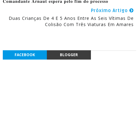
𝐂𝐨𝐦𝐚𝐧𝐝𝐚𝐧𝐭𝐞 𝐀𝐫𝐧𝐚𝐮𝐭 𝐞𝐬𝐩𝐞𝐫𝐚 𝐩𝐞𝐥𝐨 𝐟𝐢𝐦 𝐝𝐨 𝐩𝐫𝐨𝐜𝐞𝐬𝐬𝐨
Próximo Artigo
Duas Crianças De 4 E 5 Anos Entre As Seis Vítimas De
Colisão Com Três Viaturas Em Amares
FACEBOOK
BLOGGER