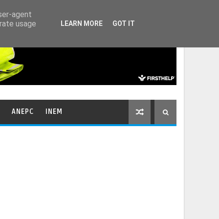
HOME
CONTACTOS
user-agent
erate usage
LEARN MORE
GOT IT
ANEPC
INEM