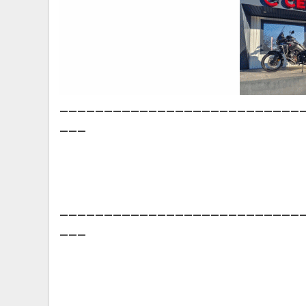
___________________________
___
___________________________
___