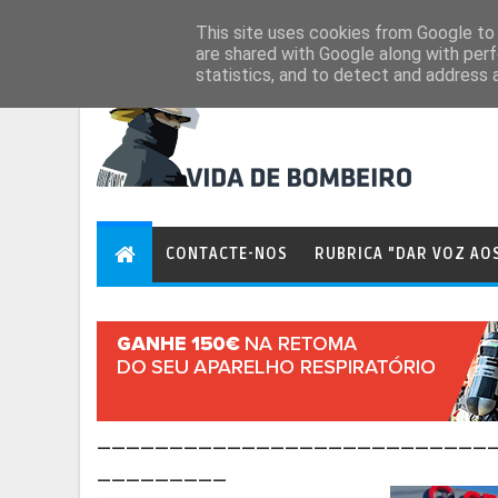
Aug 9, 2026
This site uses cookies from Google to d
are shared with Google along with perf
statistics, and to detect and address 
CONTACTE-NOS
RUBRICA "DAR VOZ AO
___________________________
_________