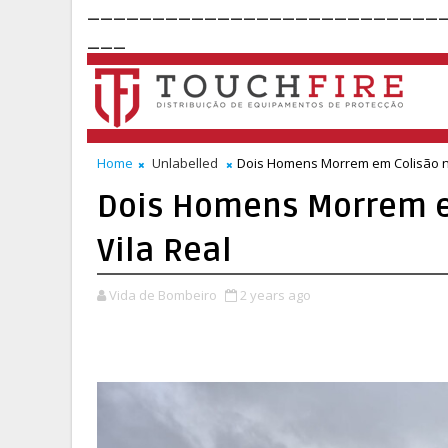
___________________________
___
Home
Unlabelled
Dois Homens Morrem em Colisão na
Dois Homens Morrem e
Vila Real
Vida de Bombeiro
2 years ago